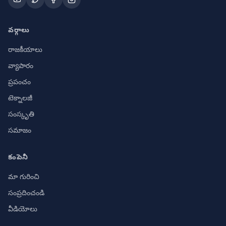
వర్గాలు
రాజకీయాలు
వ్యాపారం
ప్రపంచం
టెక్నాలజీ
సంస్కృతి
సమాజం
కంపెనీ
మా గురించి
సంప్రదించండి
వీడియోలు