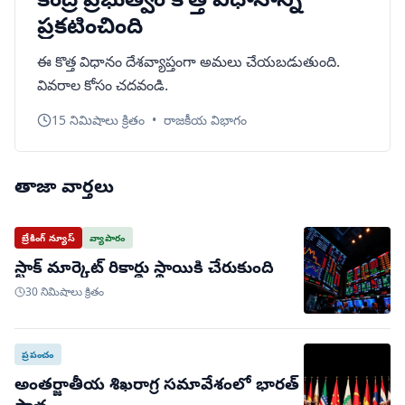
ప్రకటించింది
ఈ కొత్త విధానం దేశవ్యాప్తంగా అమలు చేయబడుతుంది.
వివరాల కోసం చదవండి.
15 నిమిషాలు క్రితం
•
రాజకీయ విభాగం
తాజా వార్తలు
బ్రేకింగ్ న్యూస్
వ్యాపారం
స్టాక్ మార్కెట్ రికార్డు స్థాయికి చేరుకుంది
30 నిమిషాలు క్రితం
ప్రపంచం
అంతర్జాతీయ శిఖరాగ్ర సమావేశంలో భారత్
పాత్ర