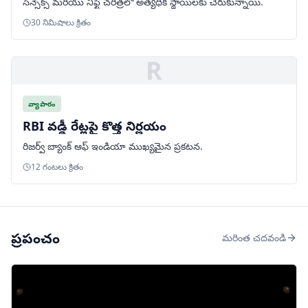
సెన్సెక్స్ మరియు నిఫ్టీ చరిత్రలో అత్యధిక స్థాయిలకు చేరుకున్నాయి.
30 నిమిషాలు క్రితం
R
వ్యాపారం
RBI వడ్డీ రేట్లపై కొత్త నిర్ణయం
రిజర్వ్ బ్యాంక్ ఆఫ్ ఇండియా ముఖ్యమైన ప్రకటన.
12 గంటలు క్రితం
ప్రపంచం
మరింత చదవండి