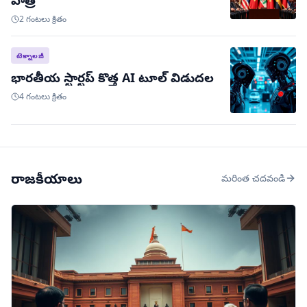
2 గంటలు క్రితం
టెక్నాలజీ
భారతీయ స్టార్టప్ కొత్త AI టూల్ విడుదల
4 గంటలు క్రితం
రాజకీయాలు
మరింత చదవండి