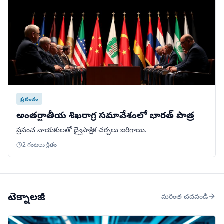
ప్రపంచం
అంతర్జాతీయ శిఖరాగ్ర సమావేశంలో భారత్ పాత్ర
ప్రపంచ నాయకులతో ద్వైపాక్షిక చర్చలు జరిగాయి.
2 గంటలు క్రితం
టెక్నాలజీ
మరింత చదవండి