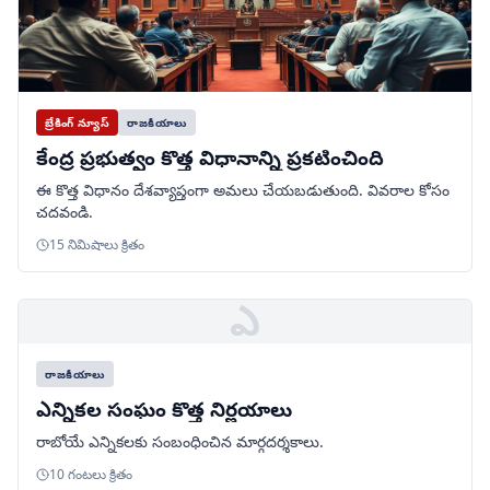
బ్రేకింగ్ న్యూస్
రాజకీయాలు
కేంద్ర ప్రభుత్వం కొత్త విధానాన్ని ప్రకటించింది
ఈ కొత్త విధానం దేశవ్యాప్తంగా అమలు చేయబడుతుంది. వివరాల కోసం
చదవండి.
15 నిమిషాలు క్రితం
ఎ
రాజకీయాలు
ఎన్నికల సంఘం కొత్త నిర్ణయాలు
రాబోయే ఎన్నికలకు సంబంధించిన మార్గదర్శకాలు.
10 గంటలు క్రితం