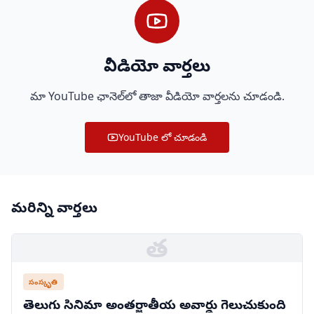
వీడియో వార్తలు
మా YouTube ఛానెల్‌లో తాజా వీడియో వార్తలను చూడండి.
YouTube లో చూడండి
మరిన్ని వార్తలు
త
సంస్కృతి
తెలుగు సినిమా అంతర్జాతీయ అవార్డు గెలుచుకుంది