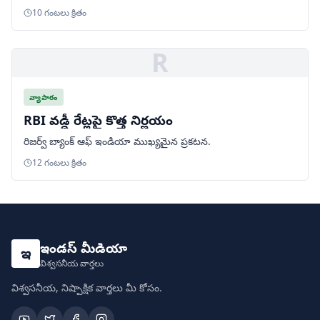
10 గంటలు క్రితం
R
వ్యాపారం
RBI వడ్డీ రేట్లపై కొత్త నిర్ణయం
రిజర్వ్ బ్యాంక్ ఆఫ్ ఇండియా ముఖ్యమైన ప్రకటన.
12 గంటలు క్రితం
ఇండస్ మీడియా
ఇ
విశ్వసనీయ వార్తలు
విశ్వసనీయ, నిష్పాక్షిక వార్తలు మీ కోసం.