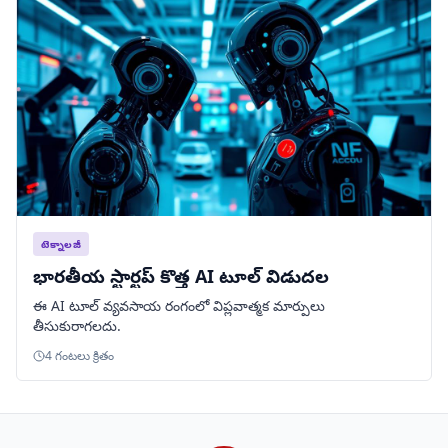
టెక్నాలజీ
భారతీయ స్టార్టప్ కొత్త AI టూల్ విడుదల
ఈ AI టూల్ వ్యవసాయ రంగంలో విప్లవాత్మక మార్పులు
తీసుకురాగలదు.
4 గంటలు క్రితం