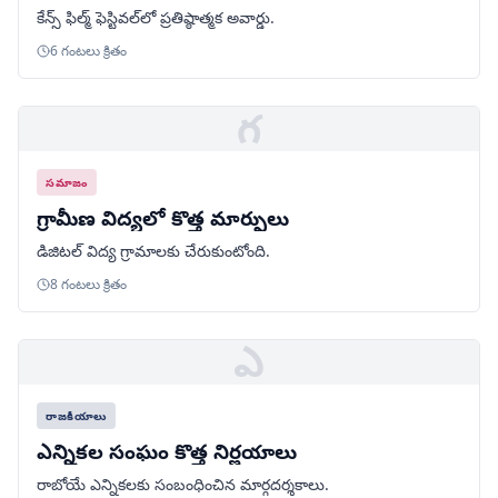
కేన్స్ ఫిల్మ్ ఫెస్టివల్‌లో ప్రతిష్ఠాత్మక అవార్డు.
6 గంటలు క్రితం
గ
సమాజం
గ్రామీణ విద్యలో కొత్త మార్పులు
డిజిటల్ విద్య గ్రామాలకు చేరుకుంటోంది.
8 గంటలు క్రితం
ఎ
రాజకీయాలు
ఎన్నికల సంఘం కొత్త నిర్ణయాలు
రాబోయే ఎన్నికలకు సంబంధించిన మార్గదర్శకాలు.