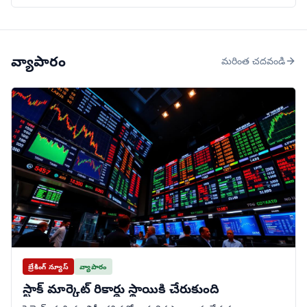
వ్యాపారం
మరింత చదవండి
బ్రేకింగ్ న్యూస్
వ్యాపారం
స్టాక్ మార్కెట్ రికార్డు స్థాయికి చేరుకుంది